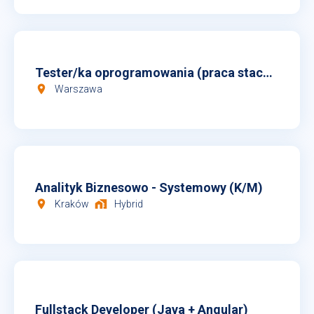
Tester/ka oprogramowania (praca stacjonarna)
room
Warszawa
Analityk Biznesowo - Systemowy (K/M)
room
home_work
Kraków
Hybrid
Fullstack Developer (Java + Angular)