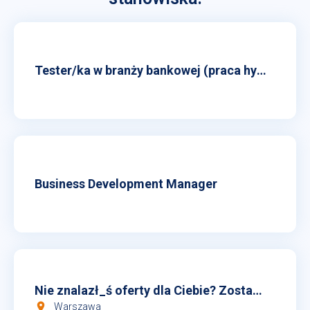
Job listings
Tester/ka w branży bankowej (praca hybrydowa)
Business Development Manager
Nie znalazł_ś oferty dla Ciebie? Zostaw nam swoje CV
room
Warszawa