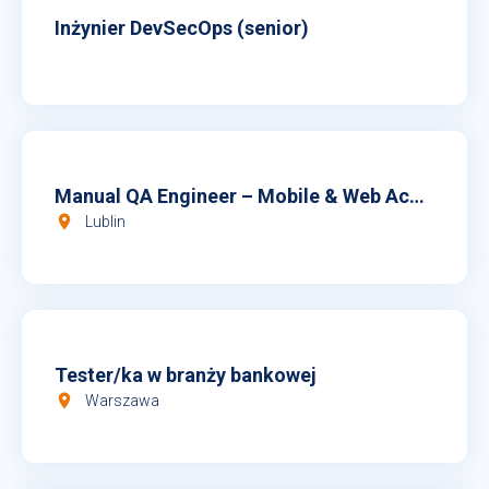
Inżynier DevSecOps (senior)
Manual QA Engineer – Mobile & Web Accessibility
room
Lublin
Tester/ka w branży bankowej
room
Warszawa