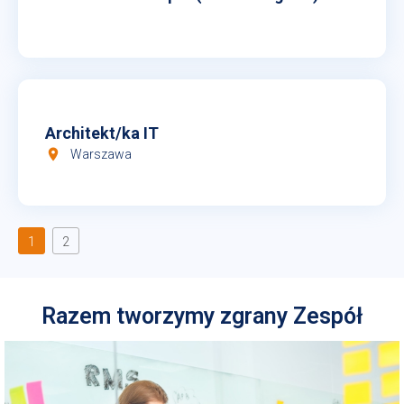
Architekt/ka IT
room
Warszawa
1
2
Razem tworzymy zgrany Zespół