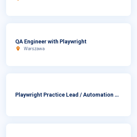
QA Engineer with Playwright
room
Warszawa
Playwright Practice Lead / Automation Solutions Architect